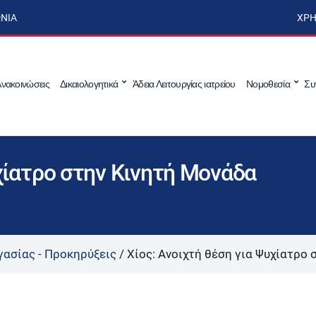
ΩΝΊΑ
ΧΡΉ
νακοινώσεις
Δικαιολογητικά
Άδεια Λειτουργίας ιατρείου
Νομοθεσία
Συ
υχίατρο στην Κινητή Μονάδα
γασίας - Προκηρύξεις
/
Χίος: Ανοιχτή θέση για Ψυχίατρο 