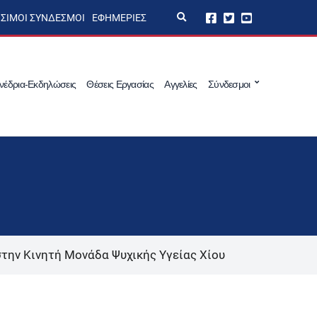
E
ΣΙΜΟΙ ΣΎΝΔΕΣΜΟΙ
ΕΦΗΜΕΡΊΕΣ
x
p
a
n
d
s
νέδρια-Εκδηλώσεις
Θέσεις Εργασίας
Αγγελίες
Σύνδεσμοι
e
a
r
c
h
f
o
r
m
στην Κινητή Μονάδα Ψυχικής Υγείας Χίου