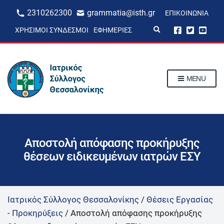
2310262300
grammatia@isth.gr
ΕΠΙΚΟΙΝΩΝΊΑ
E
ΧΡΉΣΙΜΟΙ ΣΎΝΔΕΣΜΟΙ
ΕΦΗΜΕΡΊΕΣ
x
p
a
n
d
s
MENU
e
a
r
c
h
f
o
r
Αποστολή απόφασης προκήρυξης
m
θέσεων ειδικευμένων ιατρών ΕΣΥ
Ιατρικός Σύλλογος Θεσσαλονίκης
/
Θέσεις Εργασίας
- Προκηρύξεις
/
Αποστολή απόφασης προκήρυξης