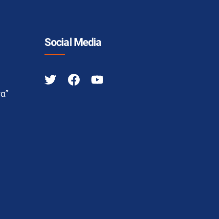
Social Media
α”