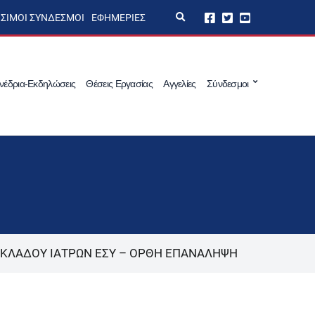
E
ΣΙΜΟΙ ΣΎΝΔΕΣΜΟΙ
ΕΦΗΜΕΡΊΕΣ
x
p
a
n
d
s
νέδρια-Εκδηλώσεις
Θέσεις Εργασίας
Αγγελίες
Σύνδεσμοι
e
a
r
c
h
f
o
r
m
ΚΛΑΔΟΥ ΙΑΤΡΩΝ ΕΣΥ – ΟΡΘΗ ΕΠΑΝΑΛΗΨΗ