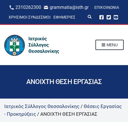
2310262300
grammatia@isth.gr
ΕΠΙΚΟΙΝΩΝΊΑ
E
ΧΡΉΣΙΜΟΙ ΣΎΝΔΕΣΜΟΙ
ΕΦΗΜΕΡΊΕΣ
x
p
a
n
d
s
MENU
e
a
r
c
h
f
o
r
ΑΝΟΙΧΤΗ ΘΕΣH ΕΡΓΑΣΙΑΣ
m
Ιατρικός Σύλλογος Θεσσαλονίκης
/
Θέσεις Εργασίας
- Προκηρύξεις
/
ΑΝΟΙΧΤΗ ΘΕΣH ΕΡΓΑΣΙΑΣ