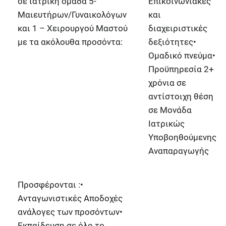
σε ιατρική ομάδα 5-
Επικοινωνιακές
Μαιευτήρων/Γυναικολόγων
και
και 1 – Χειρουργού Μαστού
διαχειριστικές
με τα ακόλουθα προσόντα:
δεξιότητες•
Ομαδικό πνεύμα•
Προϋπηρεσία 2+
χρόνια σε
αντίστοιχη θέση
σε Μονάδα
Ιατρικώς
Υποβοηθούμενης
Αναπαραγωγής
Προσφέρονται :•
Ανταγωνιστικές Αποδοχές
ανάλογες των προσόντων•
Εκπαίδευση σε όλο το