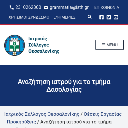
2310262300
grammatia@isth.gr
ΕΠΙΚΟΙΝΩΝΊΑ
E
ΧΡΉΣΙΜΟΙ ΣΎΝΔΕΣΜΟΙ
ΕΦΗΜΕΡΊΕΣ
x
p
a
n
d
s
MENU
e
a
r
c
h
f
o
r
Αναζήτηση ιατρού για το τμήμα
m
Δασολογίας
Ιατρικός Σύλλογος Θεσσαλονίκης
/
Θέσεις Εργασίας
- Προκηρύξεις
/
Αναζήτηση ιατρού για το τμήμα