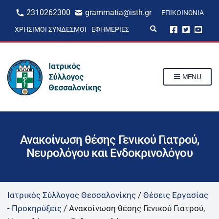
2310262300
grammatia@isth.gr
ΕΠΙΚΟΙΝΩΝΊΑ
E
ΧΡΉΣΙΜΟΙ ΣΎΝΔΕΣΜΟΙ
ΕΦΗΜΕΡΊΕΣ
x
p
a
n
d
s
MENU
e
a
r
c
h
f
o
r
Ανακοίνωση θέσης Γενικού Γιατρού,
m
Νευρολόγου και Ενδοκρινολόγου
Ιατρικός Σύλλογος Θεσσαλονίκης
/
Θέσεις Εργασίας
- Προκηρύξεις
/
Ανακοίνωση θέσης Γενικού Γιατρού,