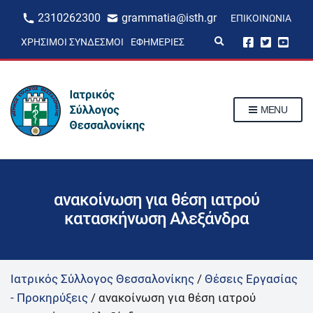
2310262300
grammatia@isth.gr
ΕΠΙΚΟΙΝΩΝΊΑ
E
ΧΡΉΣΙΜΟΙ ΣΎΝΔΕΣΜΟΙ
ΕΦΗΜΕΡΊΕΣ
x
p
a
n
d
s
MENU
e
a
r
c
h
f
o
r
ανακοίνωση για θέση ιατρού
m
κατασκήνωση Αλεξάνδρα
Ιατρικός Σύλλογος Θεσσαλονίκης
/
Θέσεις Εργασίας
- Προκηρύξεις
/
ανακοίνωση για θέση ιατρού