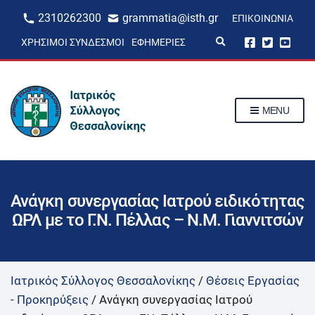
2310262300
grammatia@isth.gr
ΕΠΙΚΟΙΝΩΝΊΑ
E
ΧΡΉΣΙΜΟΙ ΣΎΝΔΕΣΜΟΙ
ΕΦΗΜΕΡΊΕΣ
x
p
a
n
d
s
MENU
e
a
r
c
h
f
o
r
Ανάγκη συνεργασίας Ιατρού ειδικότητας
m
ΩΡΛ με το Γ.Ν. Πέλλας – Ν.Μ. Γιαννιτσών
Ιατρικός Σύλλογος Θεσσαλονίκης
/
Θέσεις Εργασίας
- Προκηρύξεις
/
Ανάγκη συνεργασίας Ιατρού