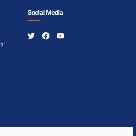
Social Media
α”