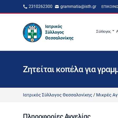
2310262300
grammatia@isth.gr
ΕΠΙΚΟΙΝ
Σύλλογος
Α
Ζητείται κοπέλα για γραμ
Ιατρικός Σύλλογος Θεσσαλονίκης
/
Μικρές Αγ
Πληροφορίες Αγγελίας