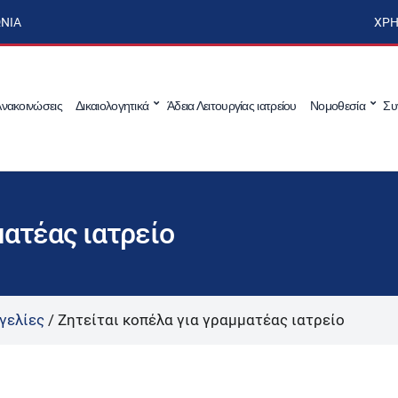
ΩΝΊΑ
ΧΡΉ
νακοινώσεις
Δικαιολογητικά
Άδεια Λειτουργίας ιατρείου
Νομοθεσία
Συ
ματέας ιατρείο
γελίες
/
Ζητείται κοπέλα για γραμματέας ιατρείο