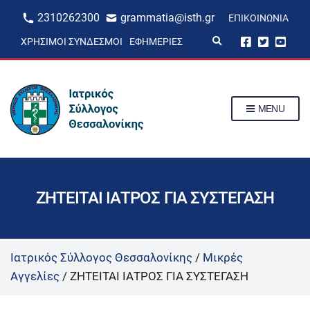
2310262300
grammatia@isth.gr
ΕΠΙΚΟΙΝΩΝΊΑ
E
ΧΡΉΣΙΜΟΙ ΣΎΝΔΕΣΜΟΙ
ΕΦΗΜΕΡΊΕΣ
x
p
a
n
d
s
MENU
e
a
r
c
h
f
o
r
ΖΗΤΕΙΤΑΙ ΙΑΤΡΟΣ ΓΙΑ ΣΥΣΤΕΓΑΣΗ
m
Ιατρικός Σύλλογος Θεσσαλονίκης
/
Μικρές
Αγγελίες
/
ΖΗΤΕΙΤΑΙ ΙΑΤΡΟΣ ΓΙΑ ΣΥΣΤΕΓΑΣΗ