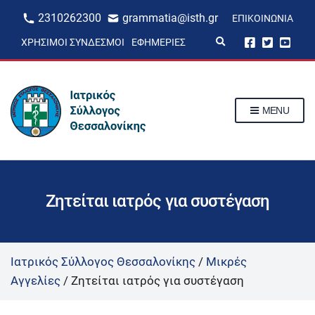
2310262300
grammatia@isth.gr
ΕΠΙΚΟΙΝΩΝΊΑ
E
ΧΡΉΣΙΜΟΙ ΣΎΝΔΕΣΜΟΙ
ΕΦΗΜΕΡΊΕΣ
x
p
a
n
d
s
MENU
e
a
r
c
h
f
o
r
Ζητείται ιατρός για συστέγαση
m
Ιατρικός Σύλλογος Θεσσαλονίκης
/
Μικρές
Αγγελίες
/
Ζητείται ιατρός για συστέγαση