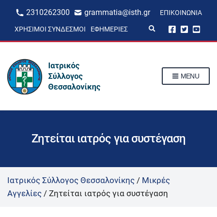
2310262300
grammatia@isth.gr
ΕΠΙΚΟΙΝΩΝΊΑ
E
ΧΡΉΣΙΜΟΙ ΣΎΝΔΕΣΜΟΙ
ΕΦΗΜΕΡΊΕΣ
x
p
a
n
d
s
MENU
e
a
r
c
h
f
o
r
Ζητείται ιατρός για συστέγαση
m
Ιατρικός Σύλλογος Θεσσαλονίκης
/
Μικρές
Αγγελίες
/
Ζητείται ιατρός για συστέγαση