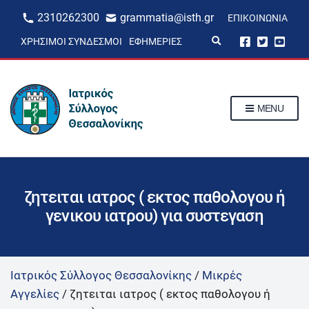
2310262300
grammatia@isth.gr
ΕΠΙΚΟΙΝΩΝΊΑ
E
ΧΡΉΣΙΜΟΙ ΣΎΝΔΕΣΜΟΙ
ΕΦΗΜΕΡΊΕΣ
x
p
a
n
d
s
MENU
e
a
r
c
h
f
o
r
ζητειται ιατρος ( εκτος παθολογου ή
m
γενικου ιατρου) για συστεγαση
Ιατρικός Σύλλογος Θεσσαλονίκης
/
Μικρές
Αγγελίες
/
ζητειται ιατρος ( εκτος παθολογου ή