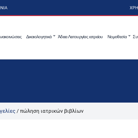
ΩΝΊΑ
ΧΡΉ
νακοινώσεις
Δικαιολογητικά
Άδεια Λειτουργίας ιατρείου
Νομοθεσία
Συ
γελίες
/
πώληση ιατρικών βιβλίων