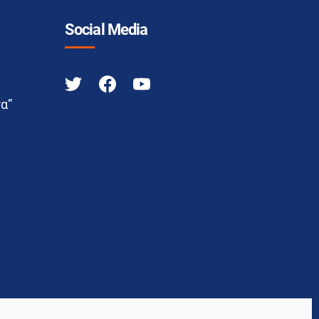
Social Media
α”