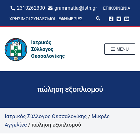
2310262300
grammatia@isth.gr
ΕΠΙΚΟΙΝΩΝΊΑ
E
ΧΡΉΣΙΜΟΙ ΣΎΝΔΕΣΜΟΙ
ΕΦΗΜΕΡΊΕΣ
x
p
a
n
d
s
MENU
e
a
r
c
h
f
o
r
πώληση εξοπλισμού
m
Ιατρικός Σύλλογος Θεσσαλονίκης
/
Μικρές
Αγγελίες
/
πώληση εξοπλισμού