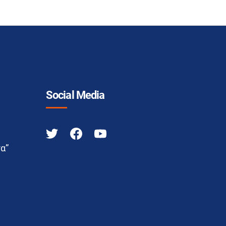
Social Media
α”