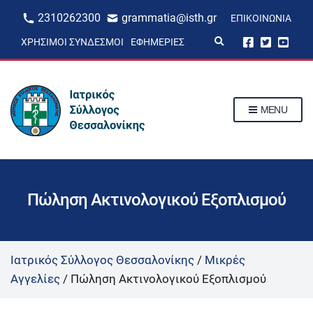
2310262300
grammatia@isth.gr
ΕΠΙΚΟΙΝΩΝΊΑ
E
ΧΡΉΣΙΜΟΙ ΣΎΝΔΕΣΜΟΙ
ΕΦΗΜΕΡΊΕΣ
x
p
a
n
d
s
MENU
e
a
r
c
h
f
o
r
Πώληση Ακτινολογικού Εξοπλισμού
m
Ιατρικός Σύλλογος Θεσσαλονίκης
/
Μικρές
Αγγελίες
/
Πώληση Ακτινολογικού Εξοπλισμού