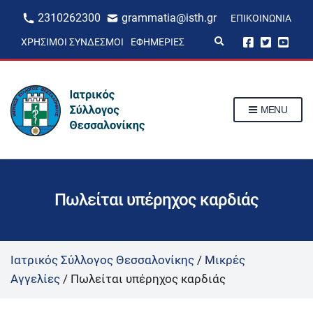
2310262300
grammatia@isth.gr
ΕΠΙΚΟΙΝΩΝΊΑ
E
ΧΡΉΣΙΜΟΙ ΣΎΝΔΕΣΜΟΙ
ΕΦΗΜΕΡΊΕΣ
x
p
a
n
d
s
MENU
e
a
r
c
h
f
o
r
Πωλείται υπέρηχος καρδιάς
m
Ιατρικός Σύλλογος Θεσσαλονίκης
/
Μικρές
Αγγελίες
/
Πωλείται υπέρηχος καρδιάς