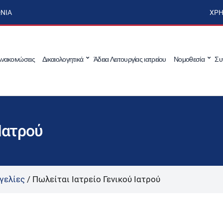
ΩΝΊΑ
ΧΡΉ
νακοινώσεις
Δικαιολογητικά
Άδεια Λειτουργίας ιατρείου
Νομοθεσία
Συ
Ιατρού
γελίες
/
Πωλείται Ιατρείο Γενικού Ιατρού