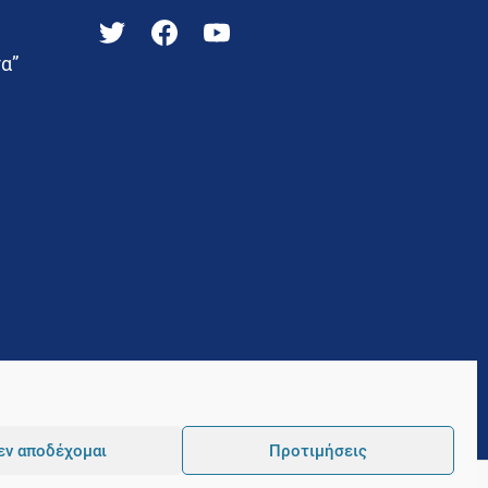
α”
εν αποδέχομαι
Προτιμήσεις