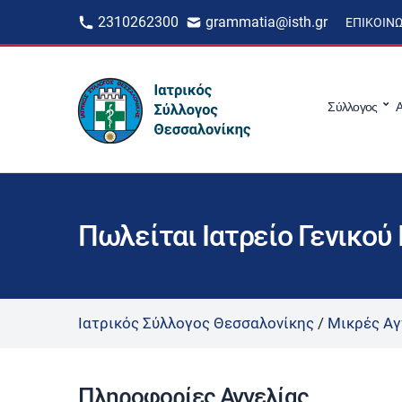
2310262300
grammatia@isth.gr
ΕΠΙΚΟΙΝ
Σύλλογος
Α
Πωλείται Ιατρείο Γενικού 
Ιατρικός Σύλλογος Θεσσαλονίκης
/
Μικρές Αγ
Πληροφορίες Αγγελίας