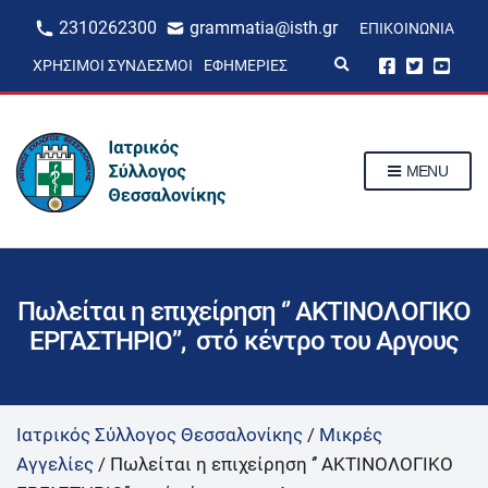
2310262300
grammatia@isth.gr
ΕΠΙΚΟΙΝΩΝΊΑ
E
ΧΡΉΣΙΜΟΙ ΣΎΝΔΕΣΜΟΙ
ΕΦΗΜΕΡΊΕΣ
x
p
a
n
d
s
MENU
e
a
r
c
h
f
o
r
Πωλείται η επιχείρηση ‘’ ΑΚΤΙΝΟΛΟΓΙΚΟ
m
ΕΡΓΑΣΤΗΡΙΟ’’, στό κέντρο του Αργους
Ιατρικός Σύλλογος Θεσσαλονίκης
/
Μικρές
Αγγελίες
/
Πωλείται η επιχείρηση ‘’ ΑΚΤΙΝΟΛΟΓΙΚΟ