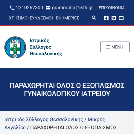
2310262300
grammatia@isth.gr
ΕΠΙΚΟΙΝΩΝΊΑ
E
ΧΡΉΣΙΜΟΙ ΣΎΝΔΕΣΜΟΙ
ΕΦΗΜΕΡΊΕΣ
x
p
a
n
d
s
MENU
e
a
r
c
h
f
o
r
ΠΑΡΑΧΩΡΗΤΑΙ ΟΛΟΣ Ο ΕΞΟΠΛΙΣΜΟΣ
m
ΓΥΝΑΙΚΟΛΟΓΙΚΟΥ ΙΑΤΡΕΙΟΥ
Ιατρικός Σύλλογος Θεσσαλονίκης
/
Μικρές
Αγγελίες
/
ΠΑΡΑΧΩΡΗΤΑΙ ΟΛΟΣ Ο ΕΞΟΠΛΙΣΜΟΣ