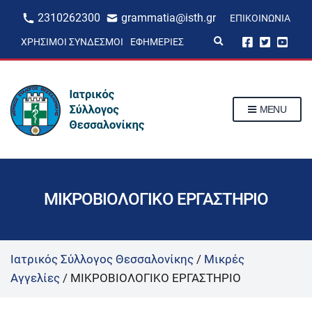
2310262300
grammatia@isth.gr
ΕΠΙΚΟΙΝΩΝΊΑ
E
ΧΡΉΣΙΜΟΙ ΣΎΝΔΕΣΜΟΙ
ΕΦΗΜΕΡΊΕΣ
x
p
a
n
d
s
MENU
e
a
r
c
h
f
o
r
ΜΙΚΡΟΒΙΟΛΟΓΙΚΟ ΕΡΓΑΣΤΗΡΙΟ
m
Ιατρικός Σύλλογος Θεσσαλονίκης
/
Μικρές
Αγγελίες
/
ΜΙΚΡΟΒΙΟΛΟΓΙΚΟ ΕΡΓΑΣΤΗΡΙΟ