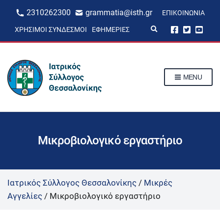
2310262300
grammatia@isth.gr
ΕΠΙΚΟΙΝΩΝΊΑ
E
ΧΡΉΣΙΜΟΙ ΣΎΝΔΕΣΜΟΙ
ΕΦΗΜΕΡΊΕΣ
x
p
a
n
d
s
MENU
e
a
r
c
h
f
o
r
Μικροβιολογικό εργαστήριο
m
Ιατρικός Σύλλογος Θεσσαλονίκης
/
Μικρές
Αγγελίες
/
Μικροβιολογικό εργαστήριο