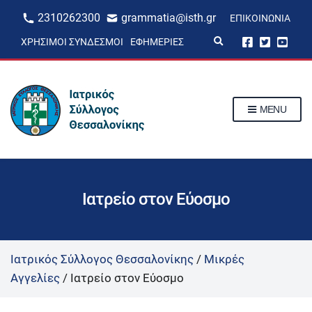
2310262300
grammatia@isth.gr
ΕΠΙΚΟΙΝΩΝΊΑ
E
ΧΡΉΣΙΜΟΙ ΣΎΝΔΕΣΜΟΙ
ΕΦΗΜΕΡΊΕΣ
x
p
a
n
d
s
MENU
e
a
r
c
h
f
o
r
Ιατρείο στον Εύοσμο
m
Ιατρικός Σύλλογος Θεσσαλονίκης
/
Μικρές
Αγγελίες
/
Ιατρείο στον Εύοσμο