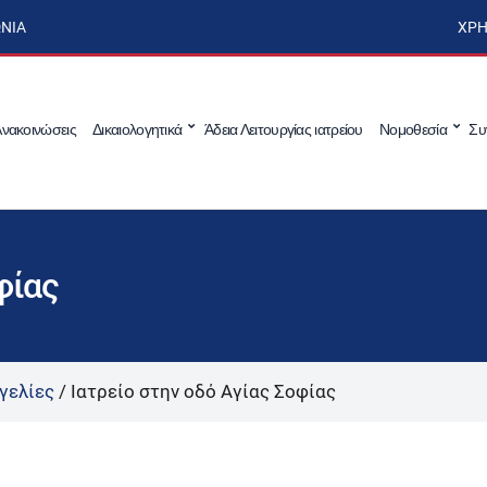
ΩΝΊΑ
ΧΡΉ
νακοινώσεις
Δικαιολογητικά
Άδεια Λειτουργίας ιατρείου
Νομοθεσία
Συ
φίας
γελίες
/
Ιατρείο στην οδό Αγίας Σοφίας