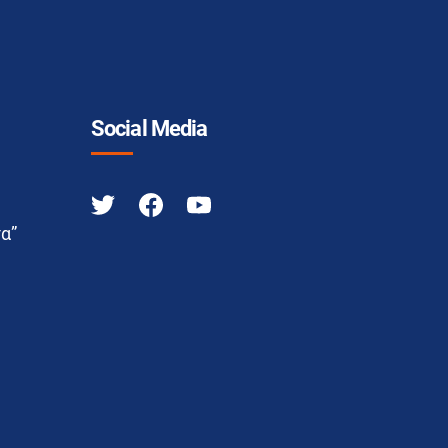
Social Media
α”