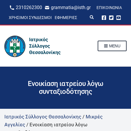
2310262300
grammatia@isth.gr
ΕΠΙΚΟΙΝΩΝΊΑ
E
ΧΡΉΣΙΜΟΙ ΣΎΝΔΕΣΜΟΙ
ΕΦΗΜΕΡΊΕΣ
x
p
a
n
d
s
MENU
e
a
r
c
h
f
o
r
Ενοικίαση ιατρείου λόγω
m
συνταξιοδότησης
Ιατρικός Σύλλογος Θεσσαλονίκης
/
Μικρές
Αγγελίες
/
Ενοικίαση ιατρείου λόγω