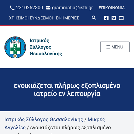
2310262300
grammatia@isth.gr
ΕΠΙΚΟΙΝΩΝΊΑ
E
ΧΡΉΣΙΜΟΙ ΣΎΝΔΕΣΜΟΙ
ΕΦΗΜΕΡΊΕΣ
x
p
a
n
d
s
MENU
e
a
r
c
h
f
o
r
ενοικιάζεται πλήρως εξοπλισμένο
m
ιατρείο εν λειτουργία
Ιατρικός Σύλλογος Θεσσαλονίκης
/
Μικρές
Αγγελίες
/
ενοικιάζεται πλήρως εξοπλισμένο