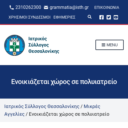
2310262300
grammatia@isth.gr
ΕΠΙΚΟΙΝΩΝΊΑ
E
ΧΡΉΣΙΜΟΙ ΣΎΝΔΕΣΜΟΙ
ΕΦΗΜΕΡΊΕΣ
x
p
a
n
d
s
MENU
e
a
r
c
h
f
o
r
Ενοικιάζεται χώρος σε πολυιατρείο
m
Ιατρικός Σύλλογος Θεσσαλονίκης
/
Μικρές
Αγγελίες
/
Ενοικιάζεται χώρος σε πολυιατρείο