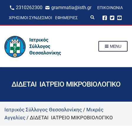
2310262300
grammatia@isth.gr
ΕΠΙΚΟΙΝΩΝΊΑ
E
ΧΡΉΣΙΜΟΙ ΣΎΝΔΕΣΜΟΙ
ΕΦΗΜΕΡΊΕΣ
x
p
a
n
d
s
MENU
e
a
r
c
h
f
o
r
ΔΙΔΕΤΑΙ ΙΑΤΡΕΙΟ ΜΙΚΡΟΒΙΟΛΟΓΙΚΟ
m
Ιατρικός Σύλλογος Θεσσαλονίκης
/
Μικρές
Αγγελίες
/
ΔΙΔΕΤΑΙ ΙΑΤΡΕΙΟ ΜΙΚΡΟΒΙΟΛΟΓΙΚΟ