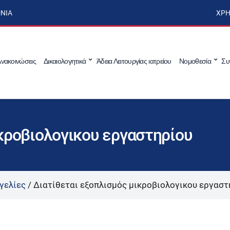
ΩΝΊΑ
ΧΡΉ
νακοινώσεις
Δικαιολογητικά
Άδεια Λειτουργίας ιατρείου
Νομοθεσία
Συ
ικροβιολογικου εργαστηρίου
γελίες
/
Διατίθεται εξοπλισμός μικροβιολογικου εργασ