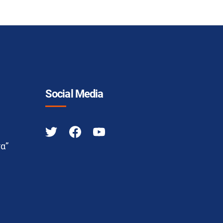
Social Media
α”