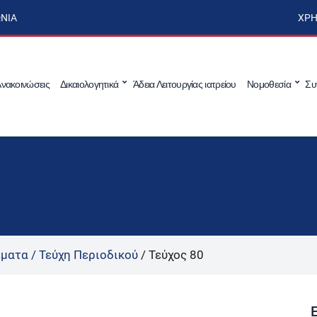
ΩΝΊΑ
ΧΡΉ
νακοινώσεις
Δικαιολογητικά
Άδεια Λειτουργίας ιατρείου
Νομοθεσία
Συ
έματα / Τεύχη Περιοδικού
/
Τεύχος 80