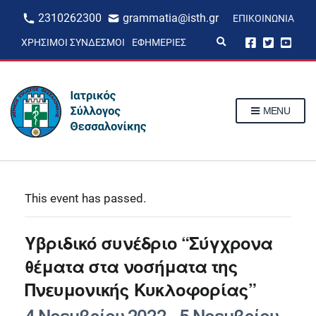
2310262300
grammatia@isth.gr
ΕΠΙΚΟΙΝΩΝΊΑ
E
ΧΡΉΣΙΜΟΙ ΣΎΝΔΕΣΜΟΙ
ΕΦΗΜΕΡΊΕΣ
x
p
a
n
d
s
MENU
e
a
r
c
h
f
o
r
This event has passed.
m
Yβριδικό συνέδριο “Σύγχρονα
θέματα στα νοσήματα της
Πνευμονικής Κυκλοφορίας”