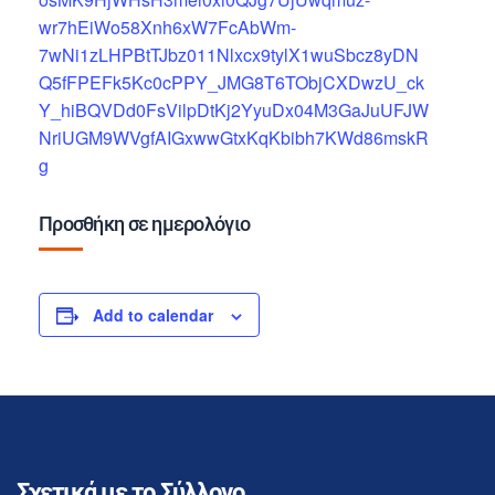
wr7hEiWo58Xnh6xW7FcAbWm-
7wNi1zLHPBtTJbz011Nlxcx9tylX1wuSbcz8yDN
Q5fFPEFk5Kc0cPPY_JMG8T6TObjCXDwzU_ck
Y_hiBQVDd0FsVilpDtKj2YyuDx04M3GaJuUFJW
NriUGM9WVgfAIGxwwGtxKqKbibh7KWd86mskR
g
Προσθήκη σε ημερολόγιο
Add to calendar
Σχετικά με το Σύλλογο