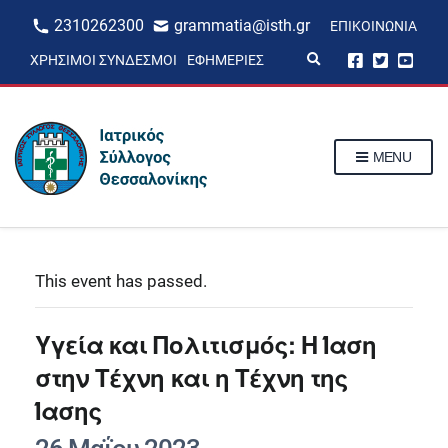
2310262300
grammatia@isth.gr
ΕΠΙΚΟΙΝΩΝΊΑ
E
ΧΡΉΣΙΜΟΙ ΣΎΝΔΕΣΜΟΙ
ΕΦΗΜΕΡΊΕΣ
x
p
a
n
d
s
MENU
e
a
r
c
h
f
o
r
This event has passed.
m
Υγεία και Πολιτισμός: H Ίαση
στην Τέχνη και η Τέχνη της
Ίασης