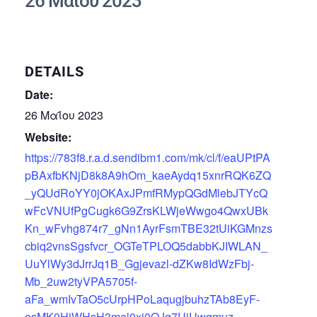
26 Μαΐου 2023
DETAILS
Date:
26 Μαΐου 2023
Website:
https://783f8.r.a.d.sendibm1.com/mk/cl/f/eaUPtPA
pBAxfbKNjD8k8A9hOm_kaeAydq15xnrRQK6ZQ
_yQUdRoYY0jOKAxJPmfRMypQGdMlebJTYcQ
wFcVNUfPgCugk6G9ZrsKLWjeWwgo4QwxUBk
Kn_wFvhg874r7_gNn1AyrFsmTBE32tUiKGMnzs
cbiq2vnsSgsfvcr_OGTeTPLOQ5dabbKJIWLAN_
UuYlWy3dJrrJq1B_Ggjevazl-dZKw8IdWzFbj-
Mb_2uw2tyVPA5705f-
aFa_wmIvTaO5cUrpHPoLaqugjbuhzTAb8EyF-
osMK9HjWHsH3mel0xi0QJg7UjUwqmuz-