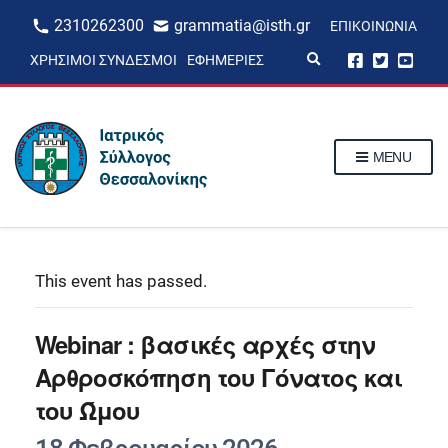
2310262300
grammatia@isth.gr
ΕΠΙΚΟΙΝΩΝΊΑ
E
ΧΡΉΣΙΜΟΙ ΣΎΝΔΕΣΜΟΙ
ΕΦΗΜΕΡΊΕΣ
x
p
a
n
d
s
MENU
e
a
r
c
h
f
o
r
This event has passed.
m
Webinar : βασικές αρχές στην
Αρθροσκόπηση του Γόνατος και
του Ώμου