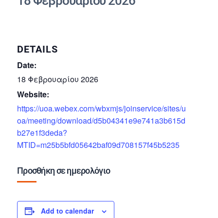
18 Φεβρουαρίου 2026
DETAILS
Date:
18 Φεβρουαρίου 2026
Website:
https://uoa.webex.com/wbxmjs/joinservice/sites/u
oa/meeting/download/d5b04341e9e741a3b615d
b27e1f3deda?
MTID=m25b5bfd05642baf09d708157f45b5235
Προσθήκη σε ημερολόγιο
Add to calendar