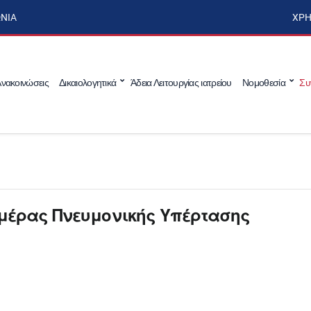
ΩΝΊΑ
ΧΡΉ
νακοινώσεις
Δικαιολογητικά
Άδεια Λειτουργίας ιατρείου
Νομοθεσία
Συ
Ημέρας Πνευμονικής Υπέρτασης