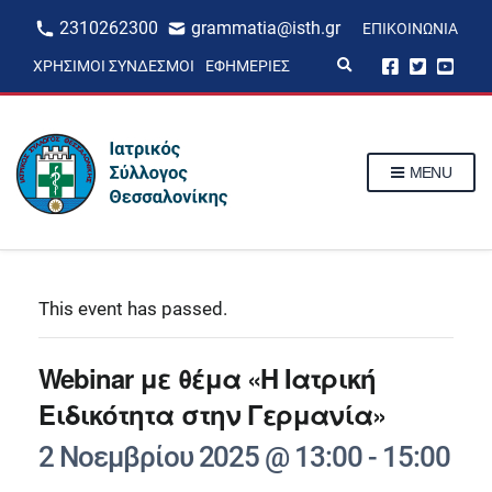
2310262300
grammatia@isth.gr
ΕΠΙΚΟΙΝΩΝΊΑ
E
ΧΡΉΣΙΜΟΙ ΣΎΝΔΕΣΜΟΙ
ΕΦΗΜΕΡΊΕΣ
x
p
a
n
d
s
MENU
e
a
r
c
h
f
o
r
This event has passed.
m
Webinar με θέμα «Η Ιατρική
Ειδικότητα στην Γερμανία»
2 Νοεμβρίου 2025 @ 13:00
-
15:00