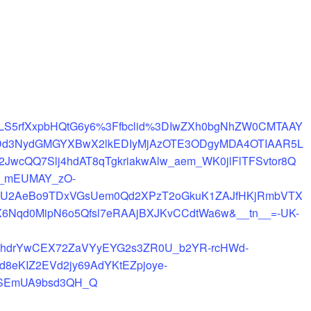
QLS5rfXxpbHQtG6y6%3Ffbclid%3DIwZXh0bgNhZW0CMTAAY
Dd3NydGMGYXBwX2lkEDIyMjAzOTE3ODgyMDA4OTIAAR5L
2JwcQQ7Slj4hdAT8qTgkriakwAlw_aem_WK0jlFlTFSvtor8Q
U_mEUMAY_zO-
CTU2AeBo9TDxVGsUem0Qd2XPzT2oGkuK1ZAJfHKjRmbVTX
X6Nqd0MipN6o5Qfsl7eRAAjBXJKvCCdtWa6w&__tn__=-UK-
hdrYwCEX72ZaVYyEYG2s3ZR0U_b2YR-rcHWd-
8eKIZ2EVd2jy69AdYKtEZpjoye-
SEmUA9bsd3QH_Q