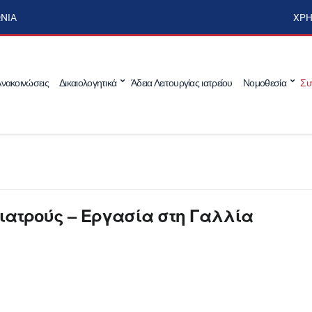
ΩΝΊΑ
ΧΡΉ
νακοινώσεις
Δικαιολογητικά
Άδεια Λειτουργίας ιατρείου
Νομοθεσία
Συ
Γιατρούς – Εργασία στη Γαλλία