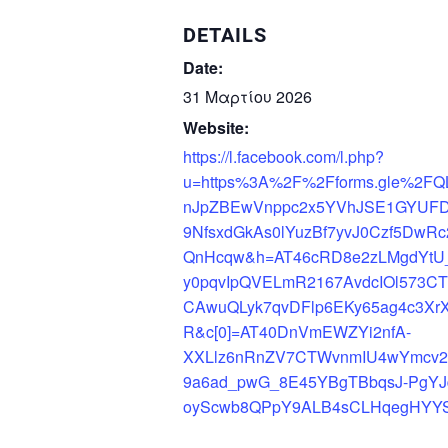
DETAILS
Date:
31 Μαρτίου 2026
Website:
https://l.facebook.com/l.php?
u=https%3A%2F%2Fforms.gle%2F
nJpZBEwVnppc2x5YVhJSE1GYUF
9NfsxdGkAs0lYuzBf7yvJ0Czf5DwRc
QnHcqw&h=AT46cRD8e2zLMgdYt
y0pqvIpQVELmR2167AvdcIOl573
CAwuQLyk7qvDFlp6EKy65ag4c3Xr
R&c[0]=AT40DnVmEWZYi2nfA-
XXLlz6nRnZV7CTWvnmIU4wYmcv2
9a6ad_pwG_8E45YBgTBbqsJ-PgYJd
oyScwb8QPpY9ALB4sCLHqegHYY