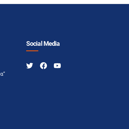
Social Media
α”