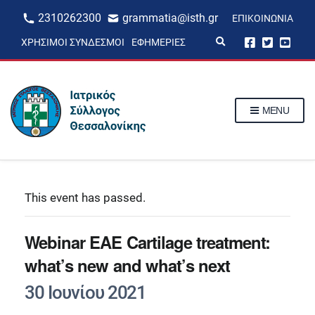
2310262300
grammatia@isth.gr
ΕΠΙΚΟΙΝΩΝΊΑ
E
ΧΡΉΣΙΜΟΙ ΣΎΝΔΕΣΜΟΙ
ΕΦΗΜΕΡΊΕΣ
x
p
a
n
d
s
MENU
e
a
r
c
h
f
o
r
This event has passed.
m
Webinar ΕΑΕ Cartilage treatment:
what’s new and what’s next
30 Ιουνίου 2021