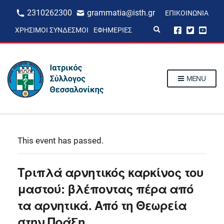
2310262300
grammatia@isth.gr
ΕΠΙΚΟΙΝΩΝΊΑ
E
ΧΡΉΣΙΜΟΙ ΣΎΝΔΕΣΜΟΙ
ΕΦΗΜΕΡΊΕΣ
x
p
a
n
d
s
MENU
e
a
r
c
h
f
o
r
This event has passed.
m
Τριπλά αρνητικός καρκίνος του
μαστού: βλέποντας πέρα από
τα αρνητικά. Από τη Θεωρεία
στην Πράξη