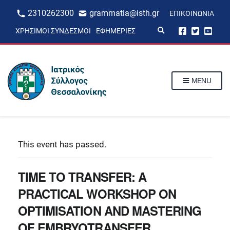
2310262300
grammatia@isth.gr
ΕΠΙΚΟΙΝΩΝΊΑ
E
ΧΡΉΣΙΜΟΙ ΣΎΝΔΕΣΜΟΙ
ΕΦΗΜΕΡΊΕΣ
x
p
a
n
d
s
MENU
e
a
r
c
h
f
o
r
This event has passed.
m
TIME TO TRANSFER: A
PRACTICAL WORKSHOP ON
OPTIMISATION AND MASTERING
OF EMBRYOTRANSFER