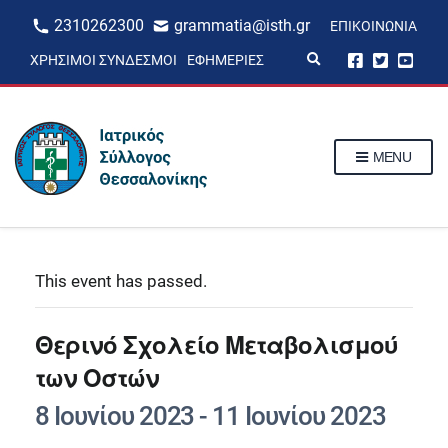
2310262300
grammatia@isth.gr
ΕΠΙΚΟΙΝΩΝΊΑ
E
ΧΡΉΣΙΜΟΙ ΣΎΝΔΕΣΜΟΙ
ΕΦΗΜΕΡΊΕΣ
x
p
a
n
d
s
MENU
e
a
r
c
h
f
o
r
This event has passed.
m
Θερινό Σχολείο Μεταβολισμού
των Οστών
8 Ιουνίου 2023
-
11 Ιουνίου 2023