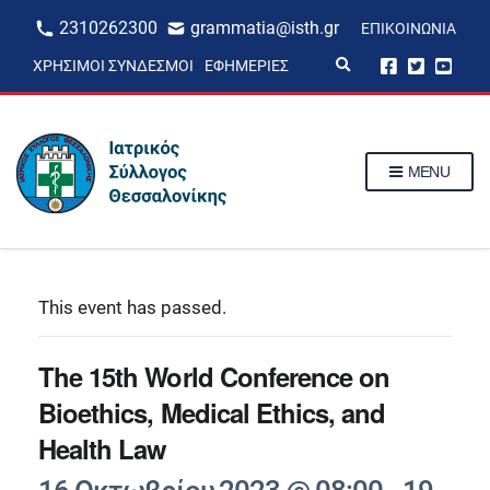
2310262300
grammatia@isth.gr
ΕΠΙΚΟΙΝΩΝΊΑ
E
ΧΡΉΣΙΜΟΙ ΣΎΝΔΕΣΜΟΙ
ΕΦΗΜΕΡΊΕΣ
x
p
a
n
d
s
MENU
e
a
r
c
h
f
o
r
This event has passed.
m
The 15th World Conference on
Bioethics, Medical Ethics, and
Health Law