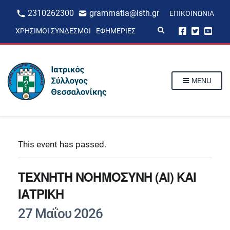
2310262300
grammatia@isth.gr
ΕΠΙΚΟΙΝΩΝΊΑ
E
ΧΡΉΣΙΜΟΙ ΣΎΝΔΕΣΜΟΙ
ΕΦΗΜΕΡΊΕΣ
x
p
a
n
d
s
MENU
e
a
r
c
h
f
o
r
This event has passed.
m
ΤΕΧΝΗΤΗ ΝΟΗΜΟΣΥΝΗ (ΑΙ) ΚΑΙ
ΙΑΤΡΙΚΗ
27 Μαΐου 2026