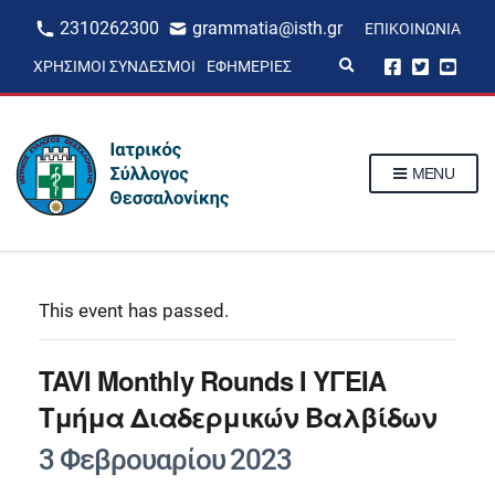
2310262300
grammatia@isth.gr
ΕΠΙΚΟΙΝΩΝΊΑ
E
ΧΡΉΣΙΜΟΙ ΣΎΝΔΕΣΜΟΙ
ΕΦΗΜΕΡΊΕΣ
x
p
a
n
d
s
MENU
e
a
r
c
h
f
o
r
This event has passed.
m
TAVI Μonthly Rounds I ΥΓΕΙΑ
Τμήμα Διαδερμικών Βαλβίδων
3 Φεβρουαρίου 2023