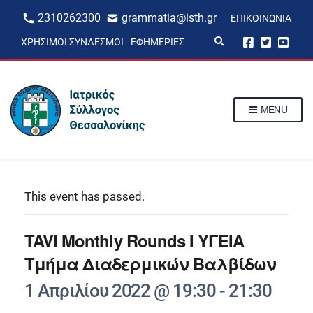
2310262300
grammatia@isth.gr
ΕΠΙΚΟΙΝΩΝΊΑ
E
ΧΡΉΣΙΜΟΙ ΣΎΝΔΕΣΜΟΙ
ΕΦΗΜΕΡΊΕΣ
x
p
a
n
d
s
MENU
e
a
r
c
h
f
o
r
This event has passed.
m
TAVI Μonthly Rounds I ΥΓΕΙΑ
Τμήμα Διαδερμικών Βαλβίδων
1 Απριλίου 2022 @ 19:30
-
21:30