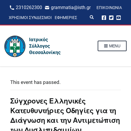
2310262300
grammatia@isth.gr
ΕΠΙΚΟΙΝΩΝΊΑ
E
ΧΡΉΣΙΜΟΙ ΣΎΝΔΕΣΜΟΙ
ΕΦΗΜΕΡΊΕΣ
x
p
a
n
d
s
MENU
e
a
r
c
h
f
o
r
This event has passed.
m
Σύγχρονες Ελληνικές
Κατευθυντήριες Οδηγίες για τη
Διάγνωση και την Αντιμετώπιση
των Δυσλιπιδαιμίων