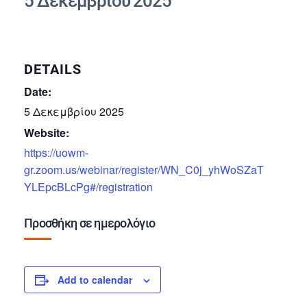
5 Δεκεμβρίου 2025
DETAILS
Date:
5 Δεκεμβρίου 2025
Website:
https://uowm-
gr.zoom.us/webinar/register/WN_C0j_yhWoSZaT
YLEpcBLcPg#/registration
Προσθήκη σε ημερολόγιο
Add to calendar