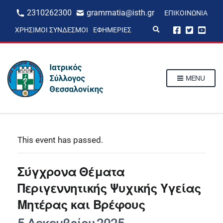
2310262300
grammatia@isth.gr
ΕΠΙΚΟΙΝΩΝΊΑ
E
ΧΡΉΣΙΜΟΙ ΣΎΝΔΕΣΜΟΙ
ΕΦΗΜΕΡΊΕΣ
x
p
a
n
d
s
MENU
e
a
r
c
h
f
o
r
This event has passed.
m
Σύγχρονα Θέματα
Περιγεννητικής Ψυχικής Υγείας
Μητέρας και Βρέφους