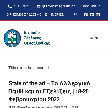
2310262300
grammatia@isth.gr
ΕΠΙΚΟΙΝΩΝΊΑ
E
ΧΡΉΣΙΜΟΙ ΣΎΝΔΕΣΜΟΙ
ΕΦΗΜΕΡΊΕΣ
x
p
a
n
d
s
MENU
e
a
r
c
h
f
o
r
This event has passed.
m
State of the art – Το Αλλεργικό
Παιδί και οι Eξελίξεις | 18-20
Φεβρουαρίου 2022