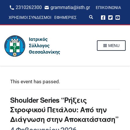
2310262300
grammatia@isth.gr
ΕΠΙΚΟΙΝΩΝΊΑ
E
ΧΡΉΣΙΜΟΙ ΣΎΝΔΕΣΜΟΙ
ΕΦΗΜΕΡΊΕΣ
x
p
a
n
d
s
MENU
e
a
r
c
h
f
o
r
This event has passed.
m
Shoulder Series “Ρήξεις
Στροφικού Πετάλου: Από την
Διάγνωση στην Αποκατάσταση”