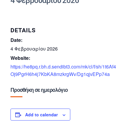
4 Φεβρουαρίου 2026
DETAILS
Date:
4 Φεβρουαρίου 2026
Website:
https://he8pq.r.bh.d.sendibt3.com/mk/cl/f/sh/1t6Af4
Oj9PgrH6h4j7KbKA8mzkrgWv/Dg1qjvEPp74a
Προσθήκη σε ημερολόγιο
Add to calendar