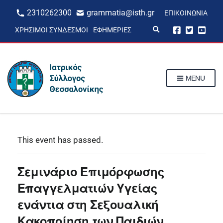
2310262300
grammatia@isth.gr
ΕΠΙΚΟΙΝΩΝΊΑ
E
ΧΡΉΣΙΜΟΙ ΣΎΝΔΕΣΜΟΙ
ΕΦΗΜΕΡΊΕΣ
x
p
a
n
d
s
MENU
e
a
r
c
h
f
o
r
This event has passed.
m
Σεμινάριο Επιμόρφωσης
Επαγγελματιών Υγείας
ενάντια στη Σεξουαλική
Κακοποίηση των Παιδιών